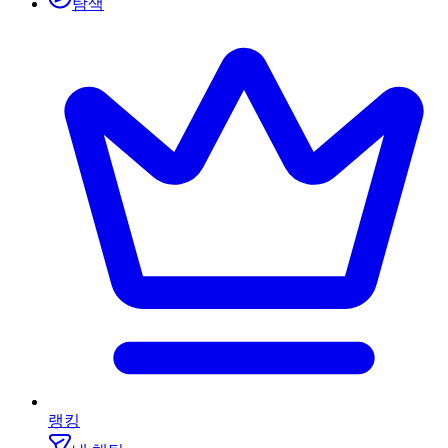
탐색
랭킹