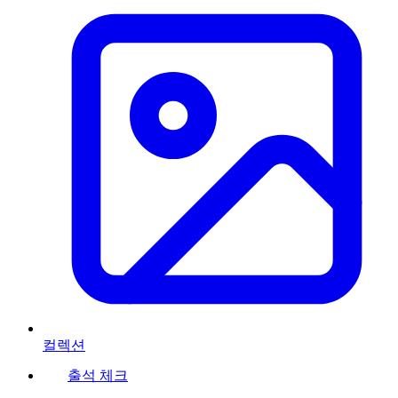
컬렉션
출석 체크