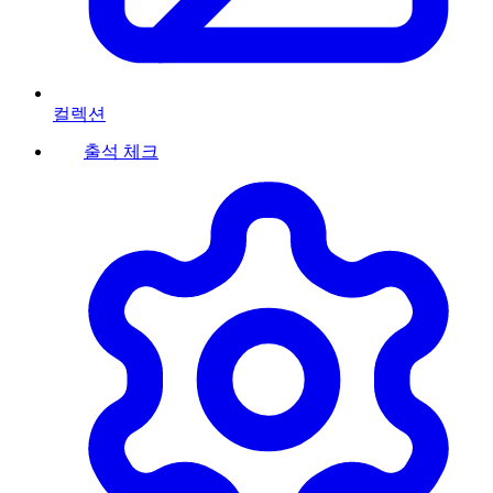
컬렉션
출석 체크