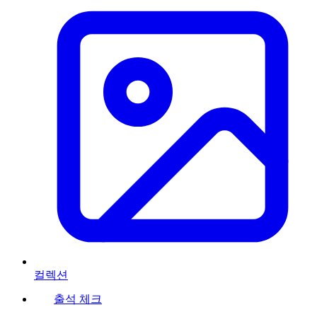
컬렉션
출석 체크