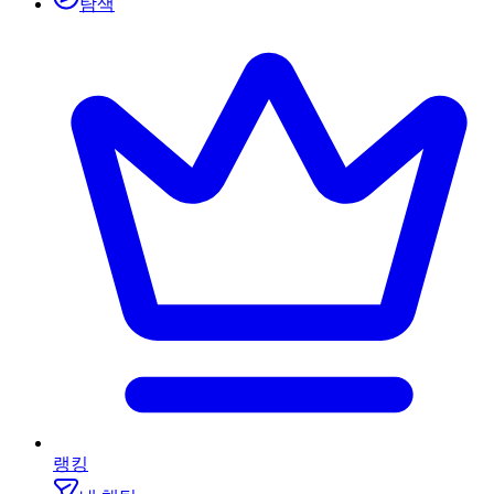
탐색
랭킹