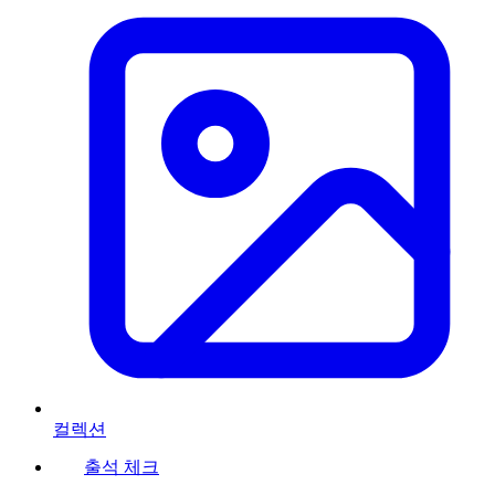
컬렉션
출석 체크