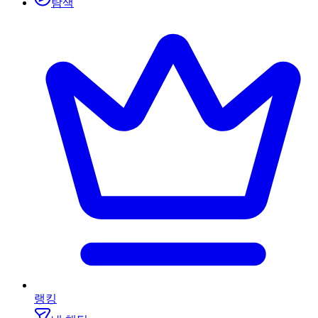
탐색
랭킹