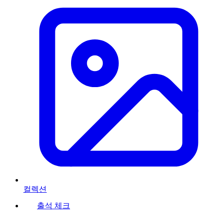
컬렉션
출석 체크