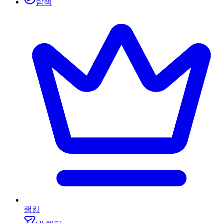
탐색
랭킹