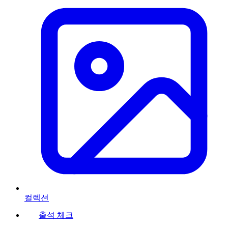
컬렉션
출석 체크