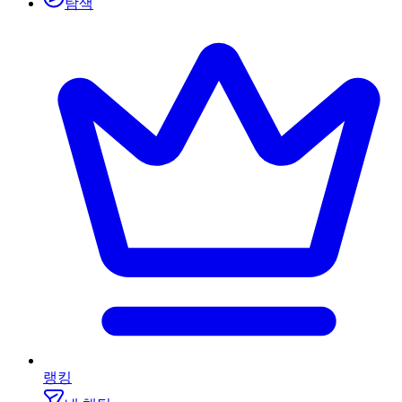
탐색
랭킹