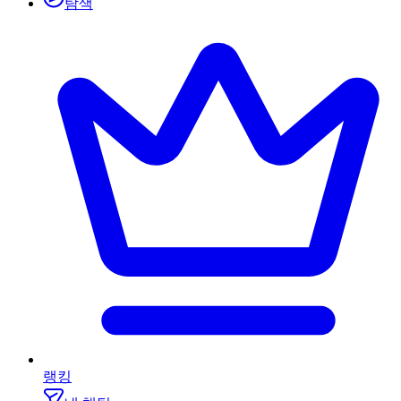
탐색
랭킹