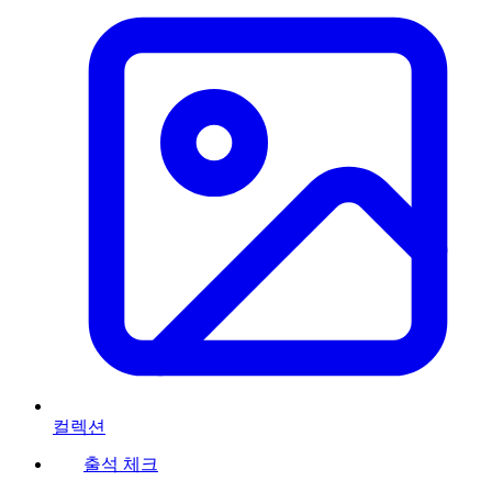
컬렉션
출석 체크