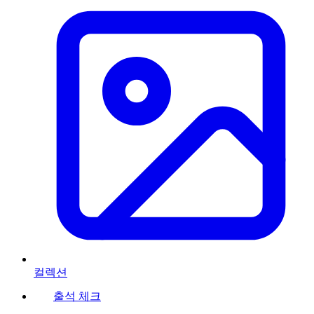
컬렉션
출석 체크