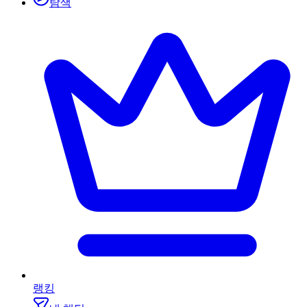
탐색
랭킹