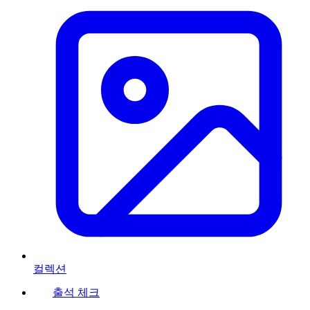
컬렉션
출석 체크