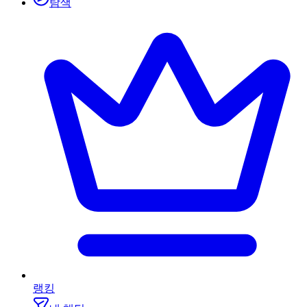
탐색
랭킹