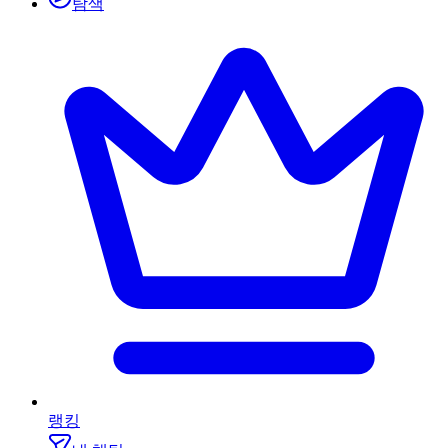
탐색
랭킹