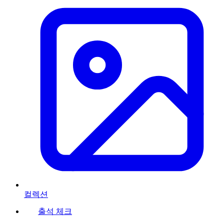
컬렉션
출석 체크