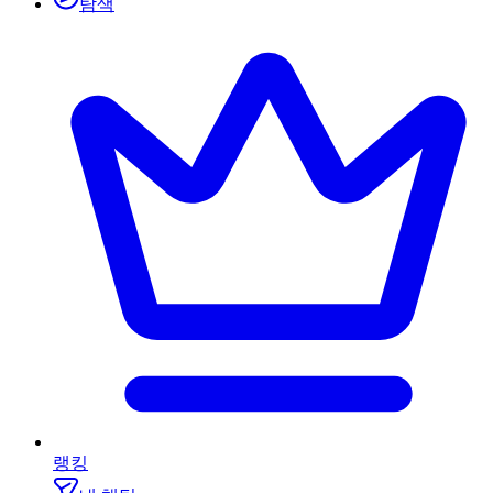
탐색
랭킹