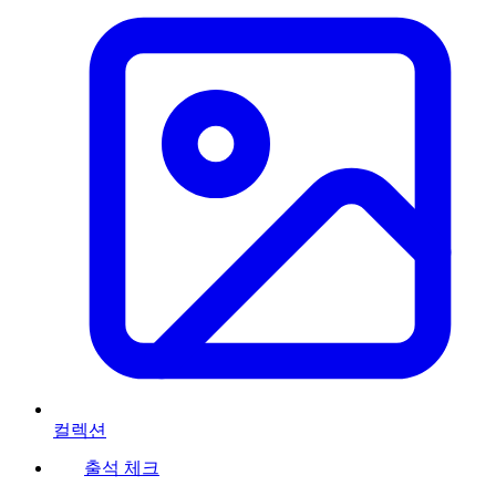
컬렉션
출석 체크