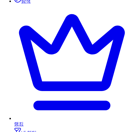
탐색
랭킹