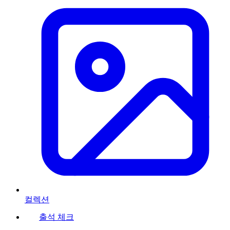
컬렉션
출석 체크